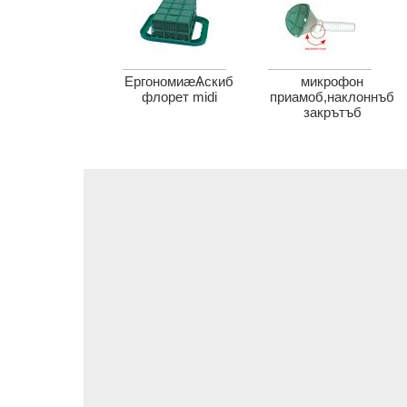
ЕргономиæѦскиб
микрофон
флорет midi
приамоб,наклоннъб
закрътъб