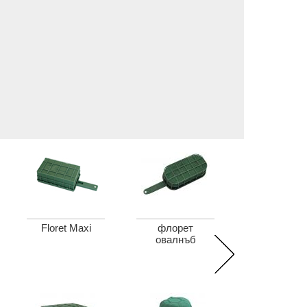
Floret Maxi
флорет
овалнъб