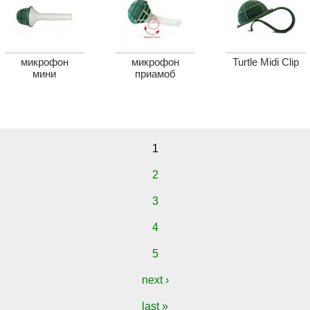
микрофон
микрофон
Turtle Midi Clip
мини
приамоб
1
2
3
4
5
next ›
last »