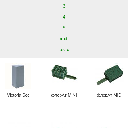
3
4
5
next ›
last »
Victoria Sec
флорѦт MINI
флорѦт MIDI