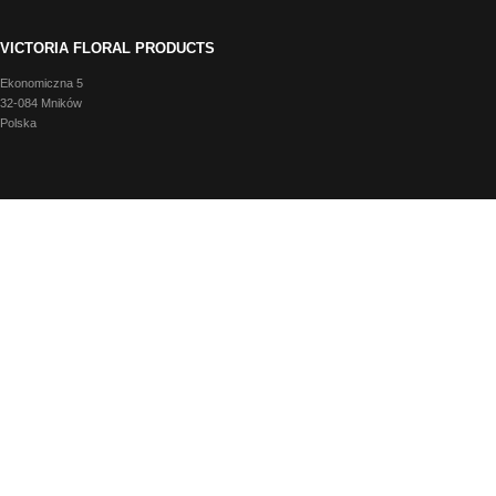
VICTORIA FLORAL PRODUCTS
Ekonomiczna 5
32-084 Mników
Polska