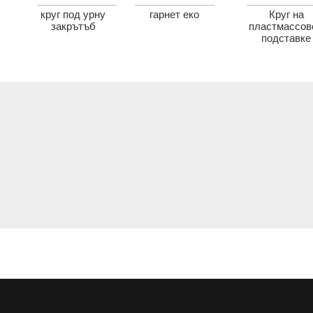
круг под урну
гарнет еко
Круг на
закрътъб
пластмассов
подставке