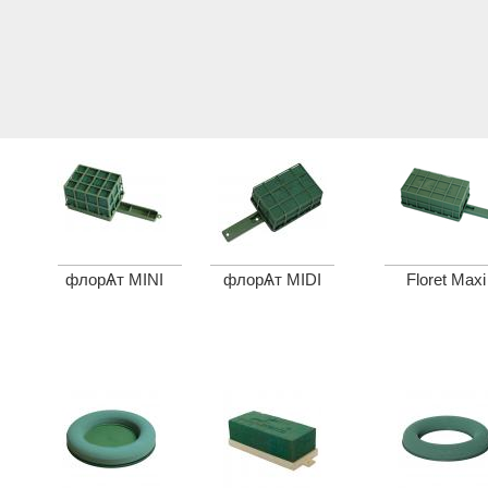
флорѦт MINI
флорѦт MIDI
Floret Maxi