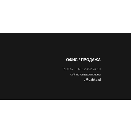
ОФИС / ПРОДАЖА
Tel./Fax. + 48 12 452 24 10
g@victoriasponge.eu
g@gabka.pl