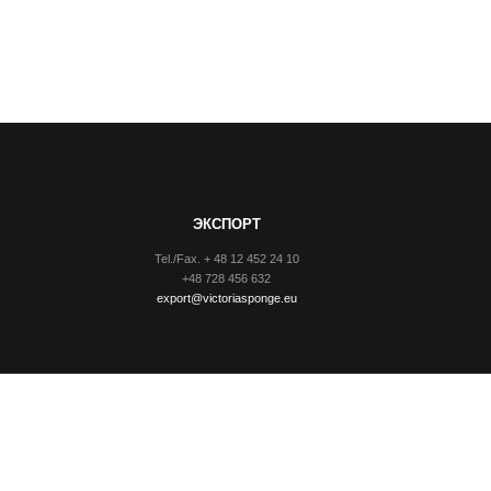
ЭКСПОРТ
Tel./Fax. + 48 12 452 24 10
+48 728 456 632
export@victoriasponge.eu