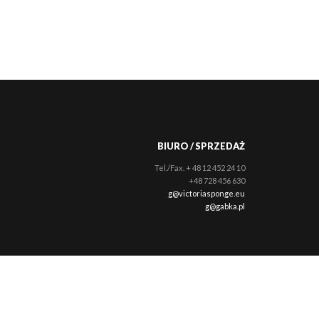
BIURO / SPRZEDAŻ
Tel./Fax. + 48 12 452 24 10
+48 728 456 630
g@victoriasponge.eu
g@gabka.pl