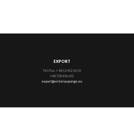
EXPORT
Tel./Fax. + 48 12 452 24 10
+48 728 456 632
export@victoriasponge.eu