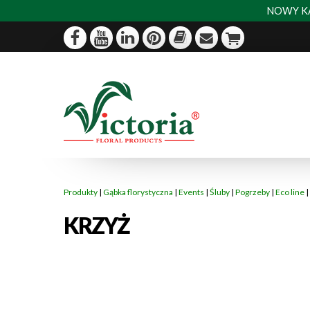
NOWY KA
Produkty
|
Gąbka florystyczna
|
Events
|
Śluby
|
Pogrzeby
|
Eco line
|
KRZYŻ