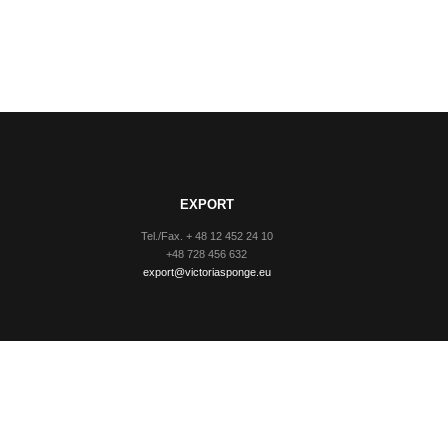
EXPORT
Tel./Fax. + 48 12 452 24 10
+48 728 456 632
export@victoriasponge.eu