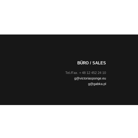
BÜRO / SALES
Tel./Fax. + 48 12 452 24 10
g@victoriasponge.eu
g@gabka.pl