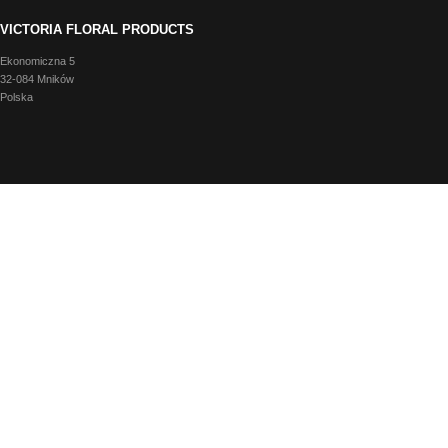
VICTORIA FLORAL PRODUCTS
Ekonomiczna 5
32-084 Mników
Polska