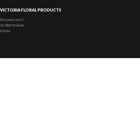
VICTORIA FLORAL PRODUCTS
Ekonomiczna 5
32-084 Mników
Polska