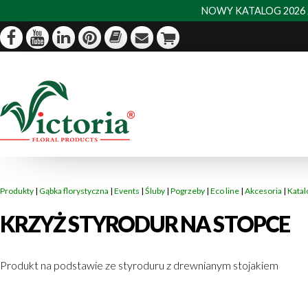
NOWY KATALOG 2026 J
Produkty
|
Gąbka florystyczna
|
Events
|
Śluby
|
Pogrzeby
|
Eco line
|
Akcesoria
|
Katal
KRZYŻ STYRODUR NA STOPCE
Produkt na podstawie ze styroduru z drewnianym stojakiem