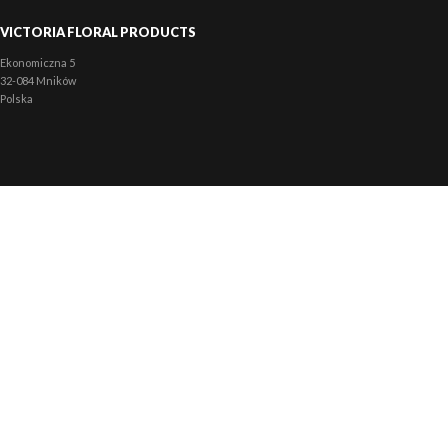
VICTORIA FLORAL PRODUCTS
Ekonomiczna 5
32-084 Mników
Polska