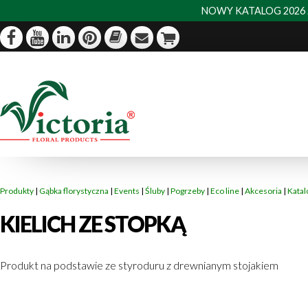
NOWY KATALOG 2026 J
Produkty
|
Gąbka florystyczna
|
Events
|
Śluby
|
Pogrzeby
|
Eco line
|
Akcesoria
|
Katal
KIELICH ZE STOPKĄ
Produkt na podstawie ze styroduru z drewnianym stojakiem